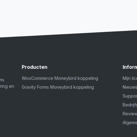
Producten
Infor
WooCommerce Moneybird koppeling
Mijn li
ins
ring en
Gravity Forms Moneybird koppeling
Nieuw
Suppor
Bedrij
Revie
Algeme