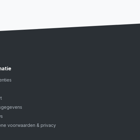
matie
centies
s
t
fsgegevens
ws
ne voorwaarden & privacy