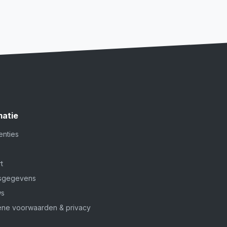
matie
centies
s
t
fsgegevens
ws
ne voorwaarden & privacy