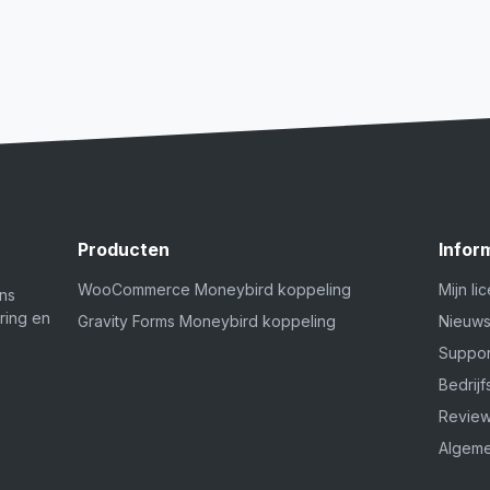
Producten
Infor
WooCommerce Moneybird koppeling
Mijn li
ins
ring en
Gravity Forms Moneybird koppeling
Nieuw
Suppor
Bedrij
Revie
Algeme